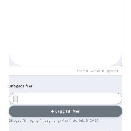
lines: 0 words: 0
sparad
Bifogade filer
Lägg Till Mer
Bifogad fil: .jpg, .gif, .jpeg, .png (Max filstorlek: 512MB)